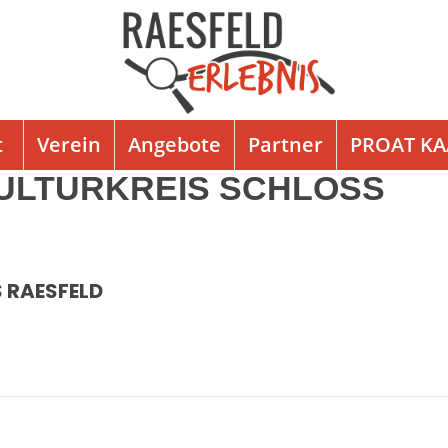
t
Verein
Angebote
Partner
PROAT K
KULTURKREIS SCHLOSS
 RAESFELD