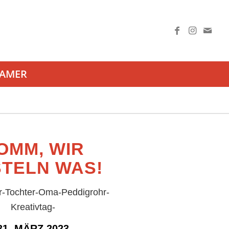
AAMER
OMM, WIR
TELN WAS!
er-Tochter-Oma-Peddigrohr-
Kreativtag-
31. MÄRZ 2023