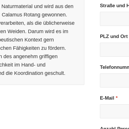
Straße und
s Naturmaterial und wird aus den
ng Calamus Rotang gewonnen.
verarbeiten, als die üblicherweise
ten Weiden. Darum wird es im
PLZ und Or
eutischen Kontext gern
chen Fähigkeiten zu fördern.
 des angenehm griffigen
ichkeit im Hand- und
Telefonnum
und die Koordination geschult.
E-Mail
*
 Jahresübersicht
Anzahl Pers