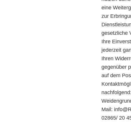
eine Weiterg
zur Erbring
Dienstleistu
gesetzliche 
Ihre Einvers
jederzeit ga
Ihren Wider
gegenüber pe
auf dem Post
Kontaktmögli
nachfolgend:
Weidengrund
Mail: info@R
02865/ 20 4