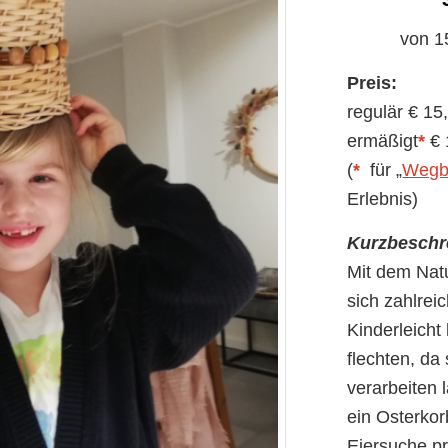
von 1
Preis:
regulär € 15
ermäßigt
*
€ 
(
*
für „
Wegbe
Erlebnis)
Kurzbeschr
Mit dem Nat
sich zahlrei
Kinderleicht
flechten, da
verarbeiten l
ein Osterkor
Eiersuche pr