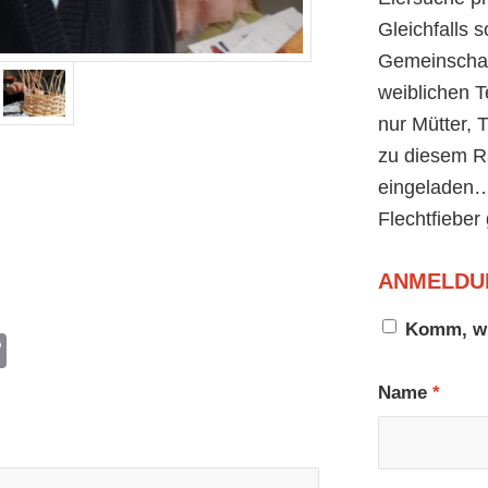
Gleichfalls s
Gemeinschaf
weiblichen T
nur Mütter,
zu diesem R
eingeladen
Flechtfieber 
ANMELDU
Komm, wi
tsApp
hreema
Copy
Link
Name
*