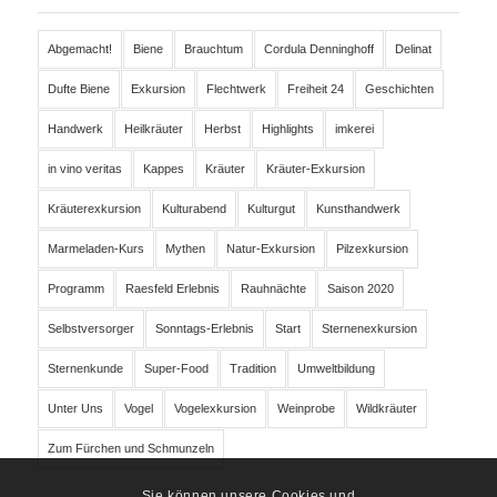
Abgemacht!
Biene
Brauchtum
Cordula Denninghoff
Delinat
Dufte Biene
Exkursion
Flechtwerk
Freiheit 24
Geschichten
Handwerk
Heilkräuter
Herbst
Highlights
imkerei
in vino veritas
Kappes
Kräuter
Kräuter-Exkursion
Kräuterexkursion
Kulturabend
Kulturgut
Kunsthandwerk
Marmeladen-Kurs
Mythen
Natur-Exkursion
Pilzexkursion
Programm
Raesfeld Erlebnis
Rauhnächte
Saison 2020
Selbstversorger
Sonntags-Erlebnis
Start
Sternenexkursion
Sternenkunde
Super-Food
Tradition
Umweltbildung
Unter Uns
Vogel
Vogelexkursion
Weinprobe
Wildkräuter
Zum Fürchen und Schmunzeln
Sie können unsere Cookies und