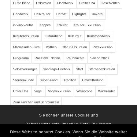
Dufte Biene
Exkursion
Flechtwerk
Freiheit 24
Geschichten
Handwerk
Heilkräuter
Herbst
Highlights
imkerei
in vino veritas
Kappes
Kräuter
Kräuter-Exkursion
Kräuterexkursion
Kulturabend
Kulturgut
Kunsthandwerk
Marmeladen-Kurs
Mythen
Natur-Exkursion
Pilzexkursion
Programm
Raesfeld Erlebnis
Rauhnächte
Saison 2020
Selbstversorger
Sonntags-Erlebnis
Start
Sternenexkursion
Sternenkunde
Super-Food
Tradition
Umweltbildung
Unter Uns
Vogel
Vogelexkursion
Weinprobe
Wildkräuter
Zum Fürchen und Schmunzeln
Sie können unsere Cookies und
Datenschutzeinstellungen im Detail in unseren
Diese Website benutzt Cookies. Wenn Sie die Website weiter
Datenschutzrichtlinie nachlesen. Datenschutz