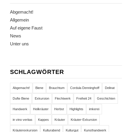
Abgemacht!
Allgemein
Auf eigene Faust
News
Unter uns
SCHLAGWÖRTER
Abgemacht!
Biene
Brauchtum
Cordula Denninghoff
Delinat
Dufte Biene
Exkursion
Flechtwerk
Freiheit 24
Geschichten
Handwerk
Heilkräuter
Herbst
Highlights
imkerei
in vino veritas
Kappes
Kräuter
Kräuter-Exkursion
Kräuterexkursion
Kulturabend
Kulturgut
Kunsthandwerk