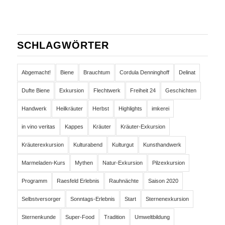
SCHLAGWÖRTER
Abgemacht!
Biene
Brauchtum
Cordula Denninghoff
Delinat
Dufte Biene
Exkursion
Flechtwerk
Freiheit 24
Geschichten
Handwerk
Heilkräuter
Herbst
Highlights
imkerei
in vino veritas
Kappes
Kräuter
Kräuter-Exkursion
Kräuterexkursion
Kulturabend
Kulturgut
Kunsthandwerk
Marmeladen-Kurs
Mythen
Natur-Exkursion
Pilzexkursion
Programm
Raesfeld Erlebnis
Rauhnächte
Saison 2020
Selbstversorger
Sonntags-Erlebnis
Start
Sternenexkursion
Sternenkunde
Super-Food
Tradition
Umweltbildung