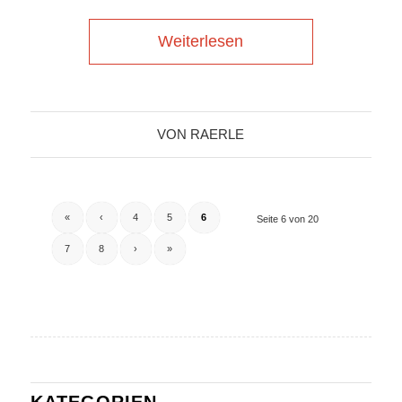
Weiterlesen
VON
RAERLE
«
‹
4
5
6
Seite 6 von 20
7
8
›
»