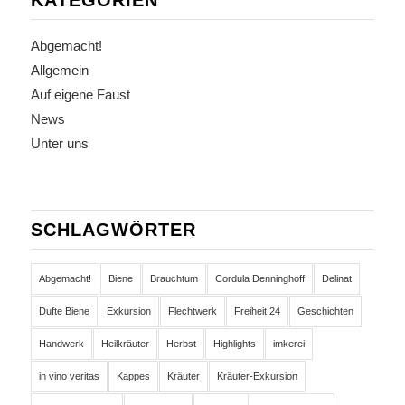
KATEGORIEN
Abgemacht!
Allgemein
Auf eigene Faust
News
Unter uns
SCHLAGWÖRTER
Abgemacht!
Biene
Brauchtum
Cordula Denninghoff
Delinat
Dufte Biene
Exkursion
Flechtwerk
Freiheit 24
Geschichten
Handwerk
Heilkräuter
Herbst
Highlights
imkerei
in vino veritas
Kappes
Kräuter
Kräuter-Exkursion