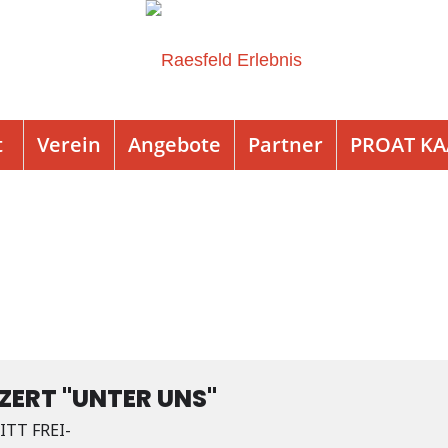
t
Verein
Angebote
Partner
PROAT K
ERT "UNTER UNS"
TT FREI-