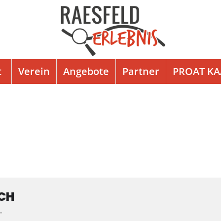
t
Verein
Angebote
Partner
PROAT K
ICH
-