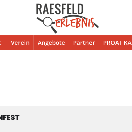
t
Verein
Angebote
Partner
PROAT K
NFEST