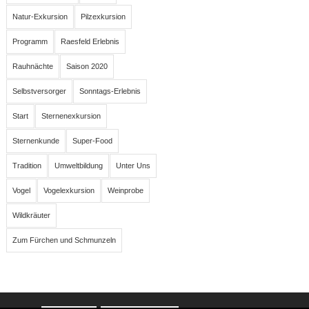
Natur-Exkursion
Pilzexkursion
Programm
Raesfeld Erlebnis
Rauhnächte
Saison 2020
Selbstversorger
Sonntags-Erlebnis
Start
Sternenexkursion
Sternenkunde
Super-Food
Tradition
Umweltbildung
Unter Uns
Vogel
Vogelexkursion
Weinprobe
Wildkräuter
Zum Fürchen und Schmunzeln