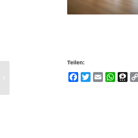
Teilen:
Facebook
Twitter
Email
What
T
Flechtwerk
03. Juli 2025