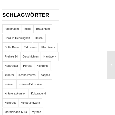
SCHLAGWÖRTER
Abgemacht!
Biene
Brauchtum
Cordula Denninghoff
Delinat
Dufte Biene
Exkursion
Flechtwerk
Freiheit 24
Geschichten
Handwerk
Heilkräuter
Herbst
Highlights
imkerei
in vino veritas
Kappes
Kräuter
Kräuter-Exkursion
Kräuterexkursion
Kulturabend
Kulturgut
Kunsthandwerk
Marmeladen-Kurs
Mythen