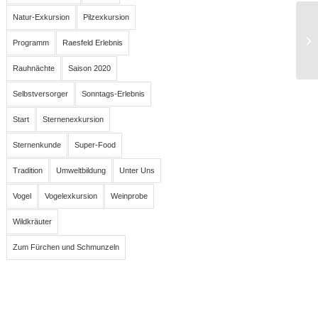
Natur-Exkursion
Pilzexkursion
Programm
Raesfeld Erlebnis
Rauhnächte
Saison 2020
Selbstversorger
Sonntags-Erlebnis
Start
Sternenexkursion
Sternenkunde
Super-Food
Tradition
Umweltbildung
Unter Uns
Vogel
Vogelexkursion
Weinprobe
Wildkräuter
Zum Fürchen und Schmunzeln