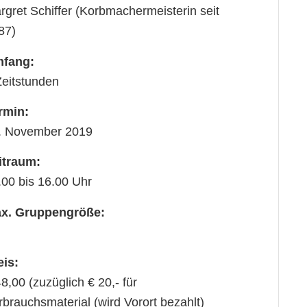
rgret Schiffer (Korbmachermeisterin seit
87)
fang:
Zeitstunden
rmin:
. November 2019
itraum:
.00 bis 16.00 Uhr
x. Gruppengröße:
eis:
8,00 (zuzüglich € 20,- für
rbrauchsmaterial (wird Vorort bezahlt)