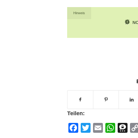
Hinweis
NO
Teilen:
Facebook
Twitter
Email
What
T