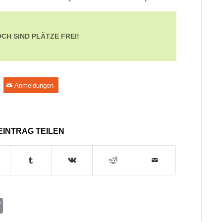
CH SIND PLÄTZE FREI!
Anmeldungen
EINTRAG TEILEN
sApp
hreema
Copy
Link