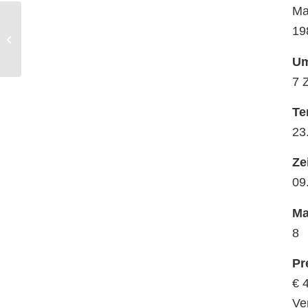
Ma
„Zum Fürchten und
19
Schmunzeln“
Impressionen
Um
7 
Te
23
Ze
09
Ma
8
Pr
€ 4
Ve