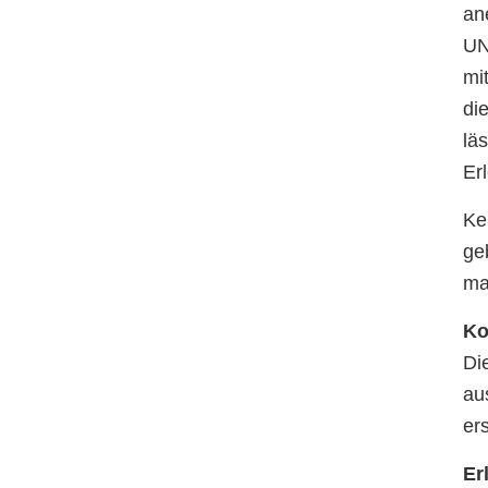
an
UN
mi
di
lä
Erl
Ke
ge
ma
Ko
Di
au
ers
Er