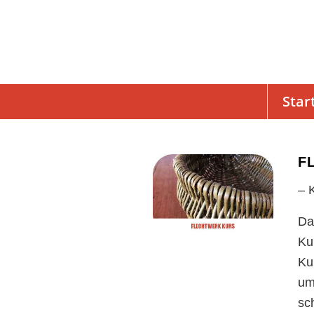
Star
F
– 
Da
Ku
Ku
um
sc