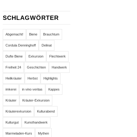
SCHLAGWÖRTER
Abgemacht!
Biene
Brauchtum
Cordula Denninghoff
Delinat
Dufte Biene
Exkursion
Flechtwerk
Freiheit 24
Geschichten
Handwerk
Heilkräuter
Herbst
Highlights
imkerei
in vino veritas
Kappes
Kräuter
Kräuter-Exkursion
Kräuterexkursion
Kulturabend
Kulturgut
Kunsthandwerk
Marmeladen-Kurs
Mythen